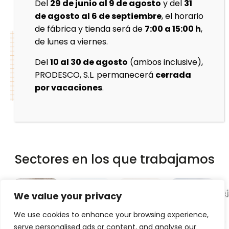
Un espacio donde dar rienda
Del
29 de junio al 9 de agosto
y del
31
de agosto al 6 de septiembre
, el horario
suelta a tu creatividad
de fábrica y tienda será de
7:00 a 15:00 h
,
de lunes a viernes.
Del
10 al 30 de agosto
(ambos inclusive),
PRODESCO, S.L. permanecerá
cerrada
por vacaciones
.
Ver más
Sectores en los que trabajamos
Artesanía
Cerámica
Cerámica
Investigac
We value your privacy
y
estructural
industrial
y
We use cookies to enhance your browsing experience,
alfarería
desarrollo
serve personalised ads or content, and analyse our