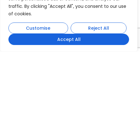
traffic. By clicking "Accept All", you consent to our use
of cookies.
Customise
Reject All
Accept All
Nuestra Historia
Desde su fundación hace más de 50 años, Prodesco
ha tenido como objetivo satisfacer las necesidades
del mercado, haciendo frente a las nuevas tendencias
con fritas, esmaltes y colorantes que han ido
evolucionando a la vez que lo hacían los procesos de
fabricación; sin dejar nunca de lado la Cerámica
Tradicional que tanto caracteriza nuestra artesanía
cerámica.
Ver más