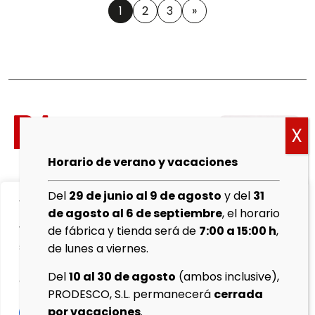
1
2
3
»
Política
de
cookies
Horario de verano y vacaciones
Aviso
Del
29 de junio al 9 de agosto
y del
31
We value your privacy
Legal
de agosto al 6 de septiembre
, el horario
We use cookies to enhance your browsing experience,
de fábrica y tienda será de
7:00 a 15:00 h
,
Política de
serve personalised ads or content, and analyse our
de lunes a viernes.
Privacidad
traffic. By clicking "Accept All", you consent to our use
Del
10 al 30 de agosto
(ambos inclusive),
of cookies.
Protocolo
PRODESCO, S.L. permanecerá
cerrada
de
por vacaciones
.
Customise
Reject All