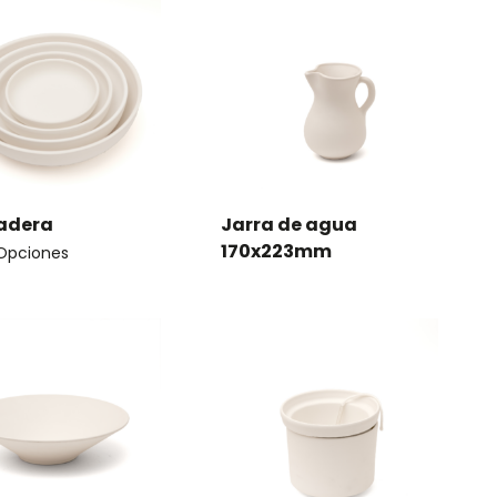
adera
Jarra de agua
170x223mm
 Opciones