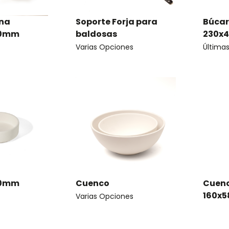
ana
Soporte Forja para
Búcar
30mm
baldosas
230x
Varias Opciones
Última
130mm
Cuenco
Cuenc
160x
Varias Opciones