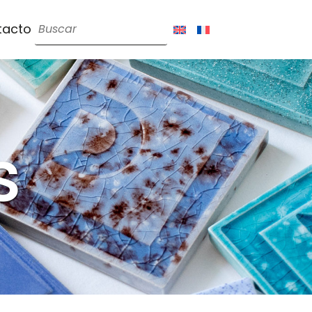
tacto
s