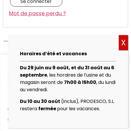
Se connecter
Mot de passe perdu ?
Horaires d’été et vacances
Politique de cookies
We value your privacy
Du 29 juin au 9 août, et du 31 août au 6
Mentions légales
We use cookies to enhance your browsing experience,
septembre
, les horaires de l’usine et du
serve personalised ads or content, and analyse our
magasin seront de
7h00 à 15h00
, du lundi
Politique de
traffic. By clicking "Accept All", you consent to our use
au vendredi.
confidentialité
of cookies.
Du 10 au 30 août
(inclus), PRODESCO, S.L.
Protocole de vente
restera
fermée
pour les vacances.
Customise
Reject All
Accept All