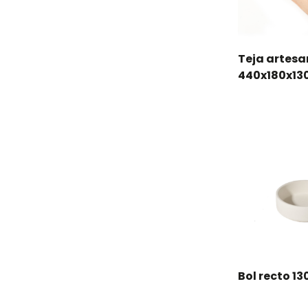
Teja artes
440x180x1
Bol recto 