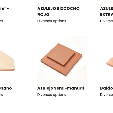
mi”-
AZULEJO BIZCOCHO
AZUL
ROJO
EXTR
ns
Diverses options
Diverse
tesano
Azulejo Semi-manual
Baldo
ns
Diverses options
Diverse