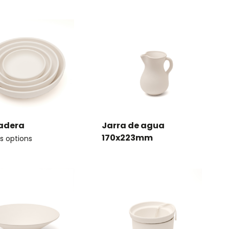
adera
Jarra de agua
170x223mm
s options