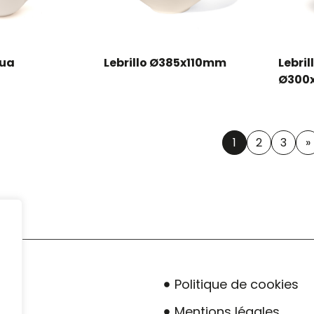
gua
Lebrillo Ø385x110mm
Lebri
Ø300
1
2
3
»
Politique de cookies
Mentions légales