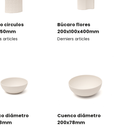
o circulos
Búcaro flores
450mm
200x100x400mm
s articles
Derniers articles
o diámetro
Cuenco diámetro
58mm
200x78mm