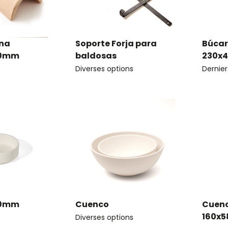
ana
Soporte Forja para
Búcar
30mm
baldosas
230x
Diverses options
Dernier
130mm
Cuenco
Cuenc
160x
Diverses options