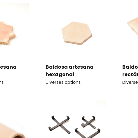
tesana
Baldosa artesana
Baldo
hexagonal
rectá
ns
Diverses options
Diverse