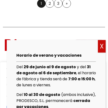
1
2
3
»
Política
de
cookies
Horario de verano y vacaciones
Aviso
Del
29 de junio al 9 de agosto
y del
31
We value your privacy
Legal
de agosto al 6 de septiembre
, el horario
We use cookies to enhance your browsing experience,
de fábrica y tienda será de
7:00 a 15:00 h
,
Política de
serve personalised ads or content, and analyse our
de lunes a viernes.
Privacidad
traffic. By clicking "Accept All", you consent to our use
Del
10 al 30 de agosto
(ambos inclusive),
of cookies.
Protocolo
PRODESCO, S.L. permanecerá
cerrada
de
por vacaciones
.
Customise
Reject All