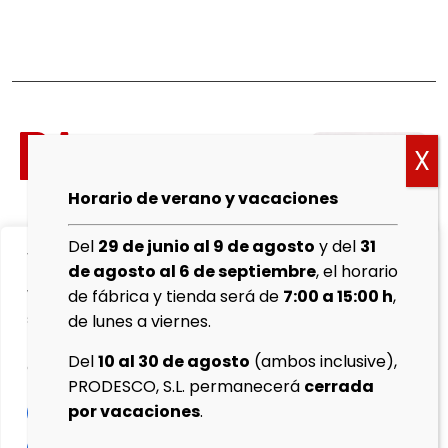
Política
de
cookies
Horario de verano y vacaciones
Aviso
Del
29 de junio al 9 de agosto
y del
31
We value your privacy
Legal
de agosto al 6 de septiembre
, el horario
We use cookies to enhance your browsing experience,
de fábrica y tienda será de
7:00 a 15:00 h
,
Política de
serve personalised ads or content, and analyse our
de lunes a viernes.
Privacidad
traffic. By clicking "Accept All", you consent to our use
Del
10 al 30 de agosto
(ambos inclusive),
of cookies.
Protocolo
PRODESCO, S.L. permanecerá
cerrada
de
por vacaciones
.
Customise
Reject All
ventas