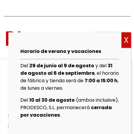
Política
de
cookies
Horario de verano y vacaciones
Aviso
Del
29 de junio al 9 de agosto
y del
31
We value your privacy
Legal
de agosto al 6 de septiembre
, el horario
We use cookies to enhance your browsing experience,
de fábrica y tienda será de
7:00 a 15:00 h
,
Política de
serve personalised ads or content, and analyse our
de lunes a viernes.
Privacidad
traffic. By clicking "Accept All", you consent to our use
Del
10 al 30 de agosto
(ambos inclusive),
of cookies.
Protocolo
PRODESCO, S.L. permanecerá
cerrada
de
por vacaciones
.
Customise
Reject All
ventas
Accept All