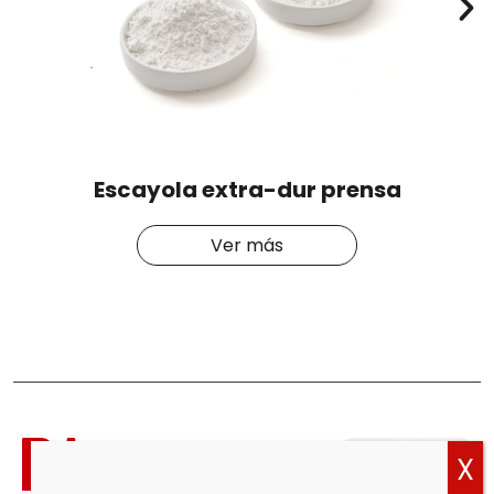
Escayola extra-dur prensa
Ver más
Política
de