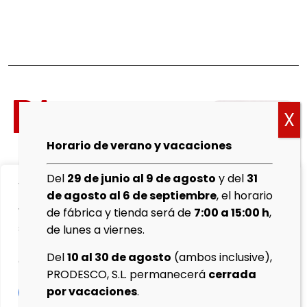
Política
de
cookies
Horario de verano y vacaciones
Aviso
Del
29 de junio al 9 de agosto
y del
31
We value your privacy
Legal
de agosto al 6 de septiembre
, el horario
We use cookies to enhance your browsing experience,
de fábrica y tienda será de
7:00 a 15:00 h
,
Política de
serve personalised ads or content, and analyse our
de lunes a viernes.
Privacidad
traffic. By clicking "Accept All", you consent to our use
Del
10 al 30 de agosto
(ambos inclusive),
of cookies.
Protocolo
PRODESCO, S.L. permanecerá
cerrada
de
por vacaciones
.
Customise
Reject All
ventas