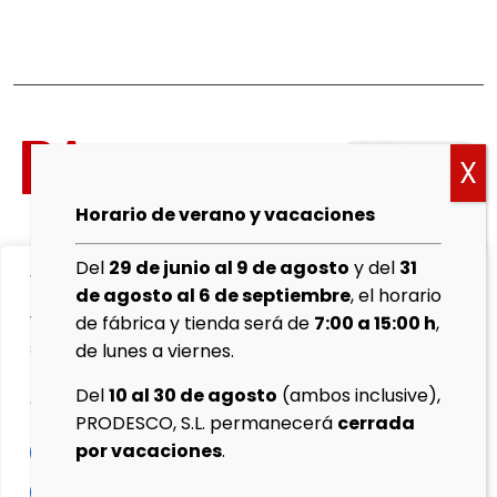
Política
de
cookies
Horario de verano y vacaciones
Aviso
Del
29 de junio al 9 de agosto
y del
31
We value your privacy
Legal
de agosto al 6 de septiembre
, el horario
We use cookies to enhance your browsing experience,
de fábrica y tienda será de
7:00 a 15:00 h
,
Política de
serve personalised ads or content, and analyse our
de lunes a viernes.
Privacidad
traffic. By clicking "Accept All", you consent to our use
Del
10 al 30 de agosto
(ambos inclusive),
of cookies.
Protocolo
PRODESCO, S.L. permanecerá
cerrada
de
por vacaciones
.
Customise
Reject All
ventas
Accept All