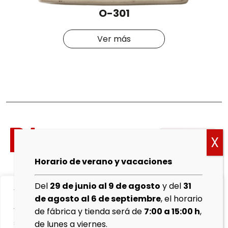
O-301
Ver más
Política
de
cookies
Horario de verano y vacaciones
Aviso
Del
29 de junio al 9 de agosto
y del
31
We value your privacy
Legal
de agosto al 6 de septiembre
, el horario
We use cookies to enhance your browsing experience,
de fábrica y tienda será de
7:00 a 15:00 h
,
Política de
serve personalised ads or content, and analyse our
de lunes a viernes.