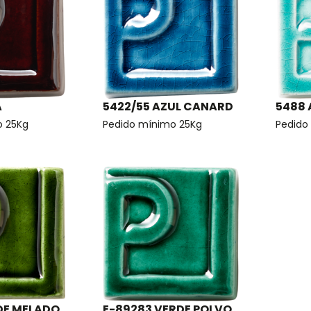
A
5422/55 AZUL CANARD
5488
o 25Kg
Pedido mínimo 25Kg
Pedido
DE MELADO
E-89283 VERDE POLVO