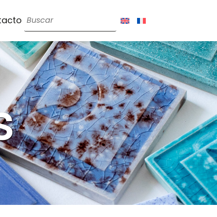
tacto
s