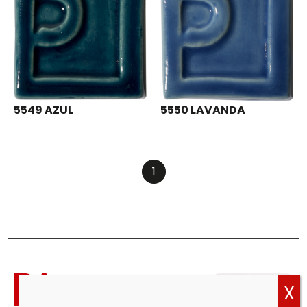
5549 AZUL
5550 LAVANDA
1
Política
de