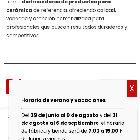
como
distribuidores de productos para
cerámica
de referencia, ofreciendo calidad,
variedad y atención personalizada para
profesionales que buscan resultados duraderos y
competitivos.
Política
de
cookies
Horario de verano y vacaciones
Aviso
Del
29 de junio al 9 de agosto
y del
31
We value your privacy
Legal
de agosto al 6 de septiembre
, el horario
We use cookies to enhance your browsing experience,
de fábrica y tienda será de
7:00 a 15:00 h
,
Política de
serve personalised ads or content, and analyse our
de lunes a viernes.