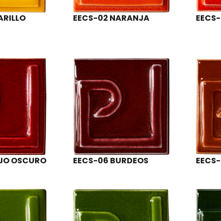
ARILLO
EECS-02 NARANJA
EECS-
OJO OSCURO
EECS-06 BURDEOS
EECS-