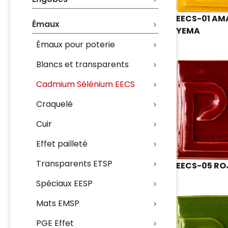
EECS-01 AM
Émaux
YEMA
Émaux pour poterie
Blancs et transparents
Cadmium Sélénium EECS
Craquelé
Cuir
Effet pailleté
Transparents ETSP
EECS-05 R
Spéciaux EESP
Mats EMSP
PGE Effet