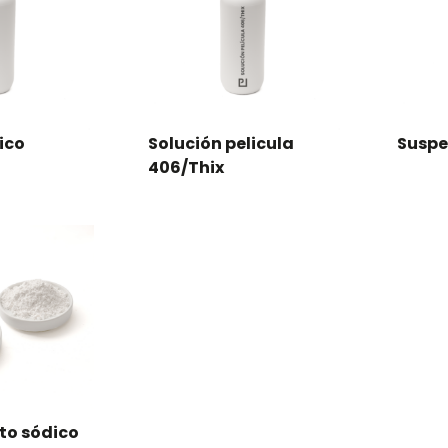
ico
Solución pelicula
Suspe
406/Thix
ato sódico