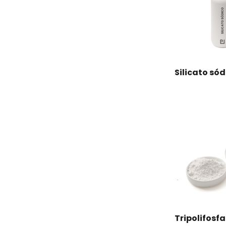
Silicato sód
Tripolifosf