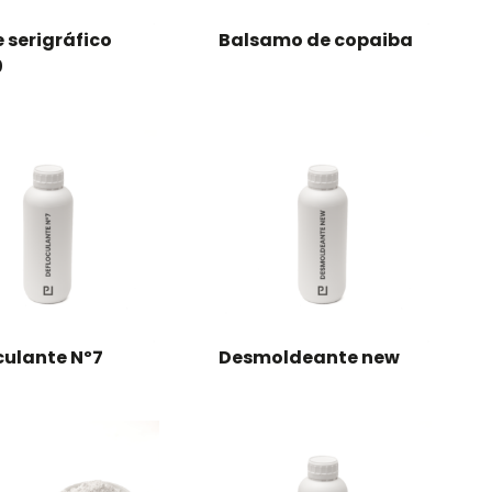
 serigráfico
Balsamo de copaiba
0
culante Nº7
Desmoldeante new