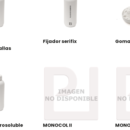
Fijador serifix
Goma
allas
rosoluble
MONOCOL II
MONOC