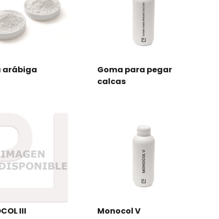
 arábiga
Goma para pegar
calcas
OL III
Monocol V