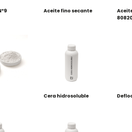
Nº9
Aceite fino secante
Aceite
8082
Cera hidrosoluble
Deflo