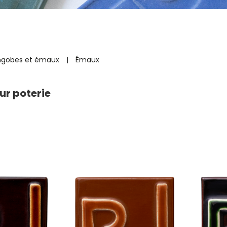
ngobes et émaux
|
Émaux
r poterie