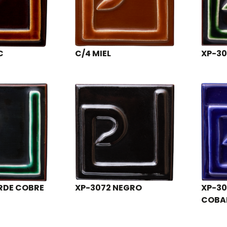
C
C/4 MIEL
XP-30
RDE COBRE
XP-3072 NEGRO
XP-30
COBA