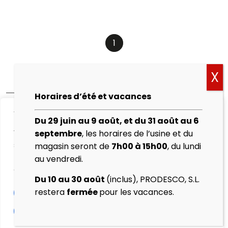
1
Horaires d’été et vacances
We value your privacy
Du 29 juin au 9 août, et du 31 août au 6
Politique de cookies
We use cookies to enhance your browsing experience,
septembre
, les horaires de l’usine et du
Mentions légales
serve personalised ads or content, and analyse our
magasin seront de
7h00 à 15h00
, du lundi
traffic. By clicking "Accept All", you consent to our use
au vendredi.
Politique de
of cookies.
confidentialité
Du 10 au 30 août
(inclus), PRODESCO, S.L.
restera
fermée
pour les vacances.
Customise
Reject All
Protocole de vente
Accept All