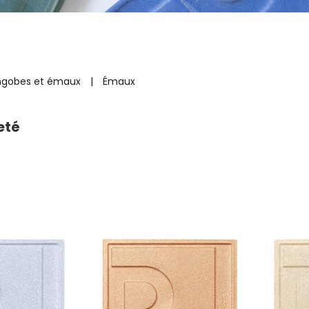
ngobes et émaux
|
Émaux
leté