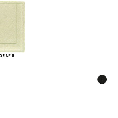
E Nº 8
1